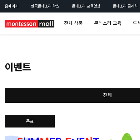
홈페이지
한국몬테소리 학원
몬테소리 교육영상
몬테소리 클래식
전체 상품
몬테소리 교육
도
이벤트
전체
종료