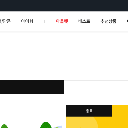
서/단품
아이힘
아울렛
베스트
추천상품
종료