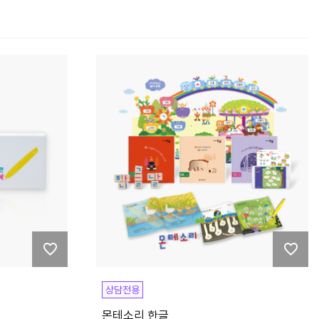
상담전용
몬테소리 한글