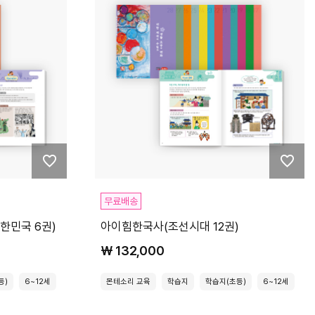
무료배송
한민국 6권)
아이힘한국사(조선시대 12권)
₩ 132,000
등)
6~12세
몬테소리 교육
학습지
학습지(초등)
6~12세