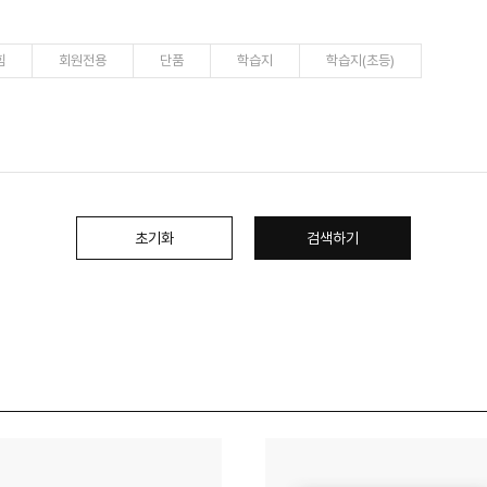
힘
회원전용
단품
학습지
학습지(초등)
초기화
검색하기