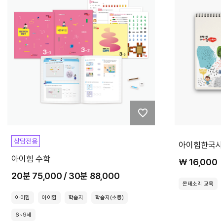
상담전용
아이힘한국사
아이힘 수학
₩ 16,000
20분 75,000 / 30분 88,000
몬테소리 교육
아이힘
아이힘
학습지
학습지(초등)
6~9세