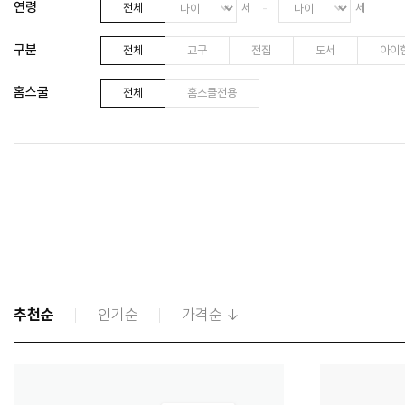
연령
전체
-
구분
전체
교구
전집
도서
아이
홈스쿨
전체
홈스쿨전용
추천순
인기순
가격순 ↓