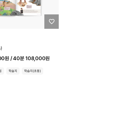
사
00원 / 40분 108,000원
힘
학습지
학습지(초등)