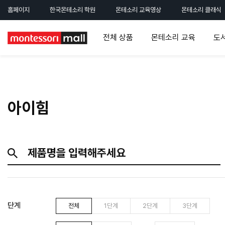
홈페이지
한국몬테소리 학원
몬테소리 교육영상
몬테소리 클래식
전체 상품
몬테소리 교육
도
아이힘
단계
전체
1단계
2단계
3단계