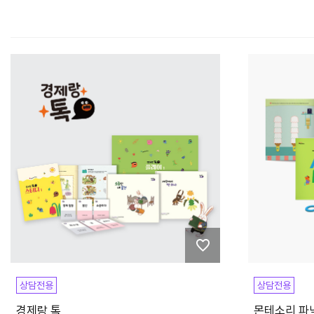
상담전용
상담전용
경제랑 톡
몬테소리 파