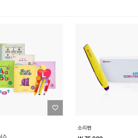
소리펜
닉스