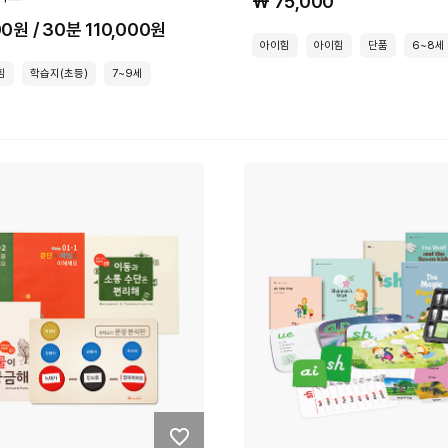
₩ 75,000
00원 / 30분 110,000원
아이힘
아이힘
단품
6~8세
힘
학습지(초등)
7~9세